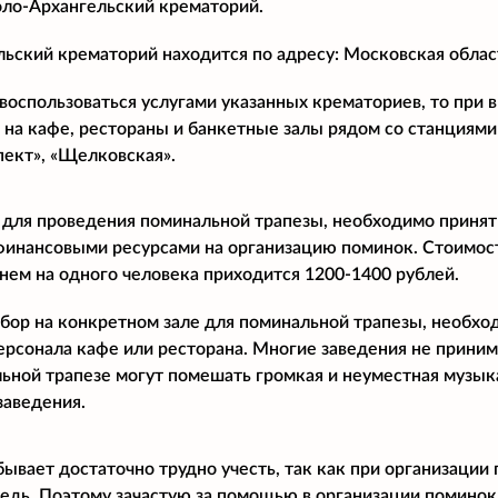
ло-Архангельский крематорий.
ьский крематорий находится по адресу: Московская област
воспользоваться услугами указанных крематориев, то при
 на кафе, рестораны и банкетные залы рядом со станциями
пект», «Щелковская».
 для проведения поминальной трапезы, необходимо принят
финансовыми ресурсами на организацию поминок. Стоимост
днем на одного человека приходится 1200-1400 рублей.
бор на конкретном зале для поминальной трапезы, необхо
ерсонала кафе или ресторана. Многие заведения не прини
ьной трапезе могут помешать громкая и неуместная музыка
заведения.
бывает достаточно трудно учесть, так как при организации
дь. Поэтому зачастую за помощью в организации поминок