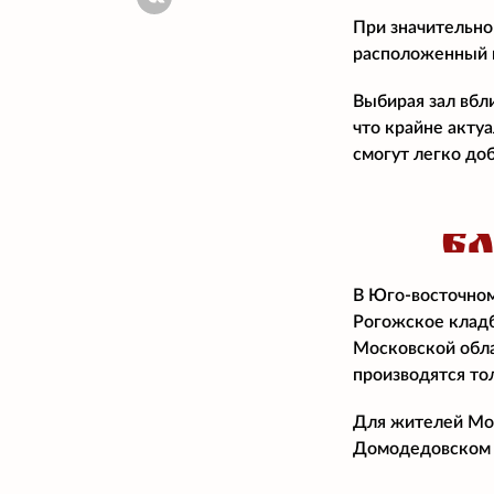
При значительно
расположенный н
Выбирая зал вбл
что крайне акту
смогут легко доб
Б
В Юго-восточном
Рогожское кладб
Московской обла
производятся то
Для жителей Мос
Домодедовском 