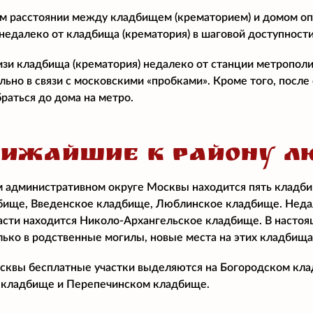
м расстоянии между кладбищем (крематорием) и домом о
едалеко от кладбища (крематория) в шаговой доступност
изи кладбища (крематория) недалеко от станции метропол
ально в связи с московскими «пробками». Кроме того, посл
раться до дома на метро.
ЛИЖАЙШИЕ К РАЙОНУ Л
 административном округе Москвы находится пять кладб
ище, Введенское кладбище, Люблинское кладбище. Недал
сти находится Николо-Архангельское кладбище. В настоящ
лько в родственные могилы, новые места на этих кладбища
квы бесплатные участки выделяются на Богородском клад
кладбище и Перепечинском кладбище.