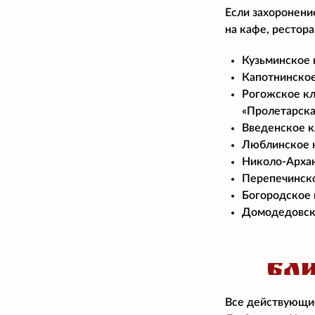
Если захоронени
на кафе, рестор
Кузьминское к
Капотнинское
Рогожское кл
«Пролетарская
Введенское к
Люблинское к
Николо-Архан
Перепечинско
Богородское 
Домодедовско
БЛ
Все действующие