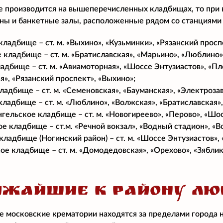
е производится на вышеперечисленных кладбищах, то при
аны и банкетные залы, расположенные рядом со станциями
ладбище – ст. м. «Выхино», «Кузьминки», «Рязанский просп
 кладбище – ст. м. «Братиславская», «Марьино», «Люблино»
адбище – ст. м. «Авиамоторная», «Шоссе Энтузиастов», «Пл
», «Рязанский проспект», «Выхино»;
ладбище – ст. м. «Семеновская», «Бауманская», «Электроза
ладбище – ст. м. «Люблино», «Волжская», «Братиславская»,
гельское кладбище – ст. м. «Новогиреево», «Перово», «Шос
е кладбище – ст.м. «Речной вокзал», «Водный стадион», «В
кладбище (Ногинский район) – ст. м. «Шоссе Энтузиастов»,
е кладбище – ст. м. «Домодедовская», «Орехово», «Зяблик
ИЖАЙШИЕ К РАЙОНУ ЛЮ
 московские крематории находятся за пределами города 