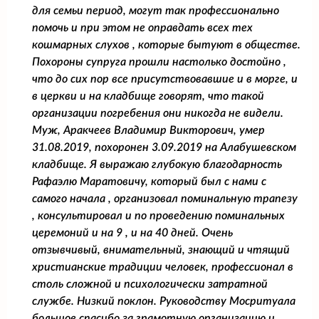
для семьи период, могут так профессионально
помочь и при этом не оправдать всех тех
кошмарных слухов , которые бытуют в обществе.
Похороны супруга прошли настолько достойно ,
что до сих пор все присутствовавшие и в морге, и
в церкви и на кладбище говорят, что такой
организации погребения они никогда не видели.
Муж, Аракчеев Владимир Викторович, умер
31.08.2019, похоронен 3.09.2019 на Алабушевском
кладбище. Я выражаю глубокую благодарность
Рафаэлю Маратовичу, который был с нами с
самого начала , организовал поминальную трапезу
, консультировал и по проведению поминальных
церемоний и на 9 , и на 40 дней. Очень
отзывчивый, внимательный, знающий и чтящий
христианские традиции человек, профессионал в
столь сложной и психологически затратной
службе. Низкий поклон. Руководству Мосритуала
большое спасибо за грамотную организацию и